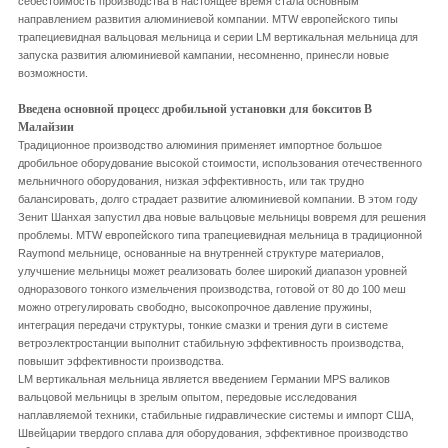
себестоимость производства в настоящее время стала основным
направлением развития алюминиевой компании. МТW европейского типы
трапециевидная вальцовая мельница и серии LM вертикальная мельница для
запуска развития алюминиевой кампании, несомненно, принесли новые
возможности.
Введена основной процесс дробильной установки для бокситов В
Малайзии
Традиционное производство алюминия применяет импортное большое
дробильное оборудование высокой стоимости, использования отечественного
мельничного оборудования, низкая эффективность, или так трудно
балансировать, долго страдает развитие алюминиевой компании. В этом году
Зенит Шанхая запустил два новые вальцовые мельницы вовремя для решения
проблемы. МТW европейского типа трапециевидная мельница в традиционной
Raymond мельнице, основанные на внутренней структуре материалов,
улучшение мельницы может реализовать более широкий диапазон уровней
одноразового тонкого измельчения производства, готовой от 80 до 100 меш
можно отрегулировать свободно, высокопрочное давление пружины,
интеграция передачи структуры, тонкие смазки и трения дуги в системе
ветроэлектростанции выполнит стабильную эффективность производства,
повышит эффективности производства.
LM вертикальная мельница является введением Германии MPS валиков
вальцовой мельницы в зрелым опытом, передовые исследования
наплавляемой техники, стабильные гидравлические системы и импорт США,
Швейцарии твердого сплава для оборудования, эффективное производство