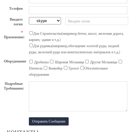
Телефон
Вводите
логин
*
Для Строительства(например,бетон, шоссе, железная дорога,
Применение:
кирпич, здание и т.д.)
Для рудника(например,обогащение золотой руды, медной
руды, железной руды или неметаллических материалов и т.д.)
Оборудование
Дробилка
Шаровая Мельница
Другие Мельницы
Питатель
Конвейер
Грохот
Обогатительное
оборудование
Подробные
Требования: