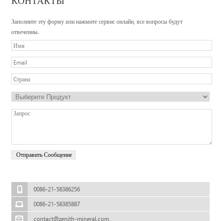
КОНТАКТЫ
Заполните эту форму или нажмите сервис онлайн, все вопросы будут
отвеченны.
0086-21-58386256
0086-21-58385887
contact@zenith-mineral.com