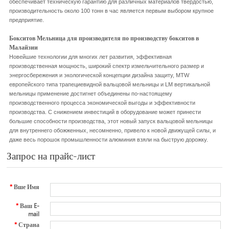
обеспечивает техническую гарантию для различных материалов твердостью,
производительность около 100 тонн в час является первым выбором крупное
предприятие.
Бокситов Мельница для производителя по производству бокситов в
Малайзии
Новейшие технологии для многих лет развития, эффективная
производственная мощность, широкий спектр измельчительного размер и
энергосбережения и экологической концепции дизайна защиту, МТW
европейского типа трапециевидной вальцовой мельницы и LM вертикальной
мельницы применение достигнет объединены по-настоящему
производственного процесса экономической выгоды и эффективности
производства. С снижением инвестиций в оборудование может принести
большие способности производства, этот новый запуск вальцовой мельницы
для внутреннего обожженных, несомненно, привело к новой движущей силы, и
даже весь порошок промышленности алюминия взяли на быструю дорожку.
Запрос на прайс-лист
*
Вше Имя
*
Ваш E-
mail
*
Страна