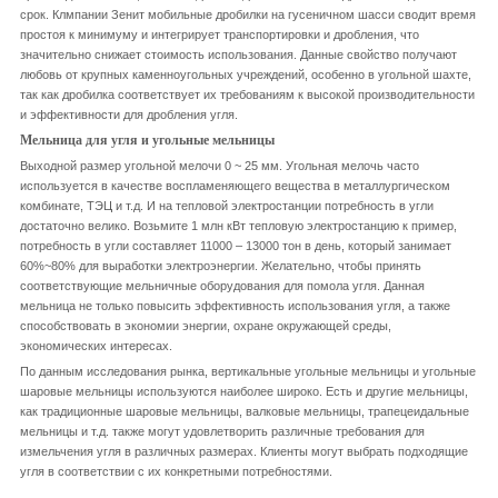
срок. Клмпании Зенит мобильные дробилки на гусеничном шасси сводит время
простоя к минимуму и интегрирует транспортировки и дробления, что
значительно снижает стоимость использования. Данные свойство получают
любовь от крупных каменноугольных учреждений, особенно в угольной шахте,
так как дробилка соответствует их требованиям к высокой производительности
и эффективности для дробления угля.
Мельница для угля и угольные мельницы
Выходной размер угольной мелочи 0 ~ 25 мм. Угольная мелочь часто
используется в качестве воспламеняющего вещества в металлургическом
комбинате, ТЭЦ и т.д. И на тепловой электростанции потребность в угли
достаточно велико. Возьмите 1 млн кВт тепловую электростанцию к пример,
потребность в угли составляет 11000 – 13000 тон в день, который занимает
60%~80% для выработки электроэнергии. Желательно, чтобы принять
соответствующие мельничные оборудования для помола угля. Данная
мельница не только повысить эффективность использования угля, а также
способствовать в экономии энергии, охране окружающей среды,
экономических интересах.
По данным исследования рынка, вертикальные угольные мельницы и угольные
шаровые мельницы используются наиболее широко. Есть и другие мельницы,
как традиционные шаровые мельницы, валковые мельницы, трапецеидальные
мельницы и т.д. также могут удовлетворить различные требования для
измельчения угля в различных размерах. Клиенты могут выбрать подходящие
угля в соответствии с их конкретными потребностями.