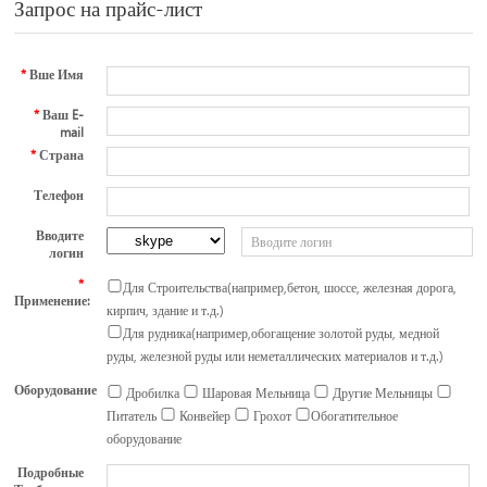
Запрос на прайс-лист
*
Вше Имя
*
Ваш E-
mail
*
Страна
Телефон
Вводите
логин
*
Для Строительства(например,бетон, шоссе, железная дорога,
Применение:
кирпич, здание и т.д.)
Для рудника(например,обогащение золотой руды, медной
руды, железной руды или неметаллических материалов и т.д.)
Оборудование
Дробилка
Шаровая Мельница
Другие Мельницы
Питатель
Конвейер
Грохот
Обогатительное
оборудование
Подробные