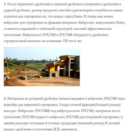
3. После первичного дробления в щековой дробилки и вторичного дробления в
ударной дробилке, размер продукты способен удовлетворить потребности наших
клиентов,как сортировать их, это вопрос перед Нами. И теперь нам нужен
вибросито для сортировки по фракции материала. Вибросито, выпускаемое Нами,
отличается надежной и стабильной структурой, высокой эффективностью
грохочения. Виброгрохот 3YK2160 и 3YK1548 оборудуют в дробильно-
сортировочный комплекс на основании 150 тон в час.
4. Материалы из роторной дробилки сначала передают в вибросито 3YK2160 через
конвейер для первичной сортировки, 3 вида готовой фракции(большой размер)
выходят. Вибросито 3YK1548В под виброгрохотом 3YK2160, материалы после
грохочения 3YK2160 подают в вибросито 3YK1548 для вторичной сортировки, и
наконец выходят остальные 4 готовые продукции (меньший размер).И полный
процесс дробления и грохочения ДСК закончится.