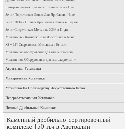
Быторый начаток для мелкого инвестора - Ома
Зенит Портативная Линия Для Дробления Изве
Зенит 300т/ч Полная Дробильная Линия в Саудов
Зенит Сверхтонкая Мельница XZM в Индии
Мельничный Комплекс Для Известняка в Бельг
XZM221 Сверхтонкая Мельница в Египте
Мельничное оборудование для глины в мексик
Мельничное Оборудование для помола доломит
Агрегатная Установка
Минеральная Установка
Установка По Производству Искусственного Песка
Перерабатывающая Установка
Полный Дробильный Комплекс
Каменный дробильно-сортировочный
комплекс 150 твч в Австралии