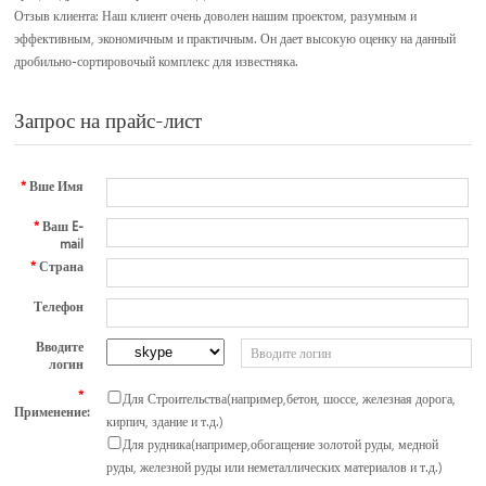
Отзыв клиента: Наш клиент очень доволен нашим проектом, разумным и
эффективным, экономичным и практичным. Он дает высокую оценку на данный
дробильно-сортировочый комплекс для известняка.
Запрос на прайс-лист
*
Вше Имя
*
Ваш E-
mail
*
Страна
Телефон
Вводите
логин
*
Для Строительства(например,бетон, шоссе, железная дорога,
Применение:
кирпич, здание и т.д.)
Для рудника(например,обогащение золотой руды, медной
руды, железной руды или неметаллических материалов и т.д.)