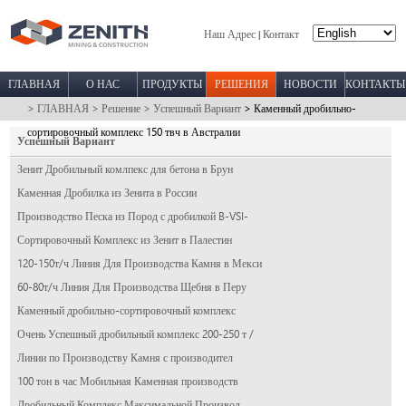
Наш Адрес
Контакт
|
ГЛАВНАЯ
О НАС
ПРОДУКТЫ
РЕШЕНИЯ
НОВОСТИ
КОНТАКТЫ
> ГЛАВНАЯ
> Решение
> Успешный Вариант
> Каменный дробильно-
сортировочный комплекс 150 твч в Австралии
Успешный Вариант
Зенит Дробильный комлпекс для бетона в Брун
Каменная Дробилка из Зенита в России
Производство Песка из Пород с дробилкой B-VSI-
Сортировочный Комплекс из Зенит в Палестин
120-150т/ч Линия Для Производства Камня в Мекси
60-80т/ч Линия Для Производства Щебня в Перу
Каменный дробильно-сортировочный комплекс
Очень Успешный дробильный комплекс 200-250 т /
Линии по Производству Камня с производител
100 тон в час Мобильная Каменная производств
Дробильный Комплекс Максимальной Производ